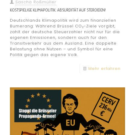
Sascha Roßmüller
KOSTSPIELIGE KLIMAPOLITIK: ABSURDITÄT AUF STEROIDEN!
Deutschlands Klimapolitik wird zum finanziellen
Bumerang: Während Brüssel CO₂-Ziele vorgibt,
zahlt der deutsche Steuerzahler nicht nur für die
eigenen Emissionen, sondern auch für den
Transitverkehr aus dem Ausland. Eine doppelte
Belastung ohne Nutzen – und Symbol für eine
Politik gegen das eigene Volk.
Mehr erfahren