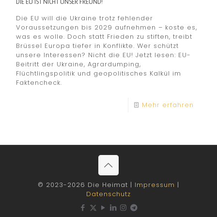
DIE EU IST NICHT UNSER FREUND!
Die EU will die Ukraine trotz fehlender
Voraussetzungen bis 2029 aufnehmen – koste es,
was es wolle. Doch statt Frieden zu stiften, treibt
Brüssel Europa tiefer in Konflikte. Wer schützt
unsere Interessen? Nicht die EU! Jetzt lesen: EU-
Beitritt der Ukraine, Agrardumping,
Flüchtlingspolitik und geopolitisches Kalkül im
Faktencheck.
Mehr erfahren
© 2023-2026 Die Heimat |
Impressum
|
Datenschutz