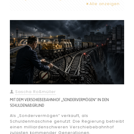
Alle anzeigen
Sascha Roßmüller
MIT DEM VERSCHIEBEBAHNHOF „SONDERVERMÖGEN“ IN DEN
SCHULDENABGRUND
Als „Sondervermögen“ verkauft, als
Schuldenmaschine genutzt: Die Regierung betreibt
einen milliardenschweren Verschiebebahnhof
zulasten kommender Generationen.