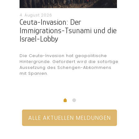
30. Ju
4. August 2026
WEN
Ceuta-Invasion: Der
NÜGT
DAS
Immigrations-Tsunami und die
Israel-Lobby
ven
Sachs
schen
Schul
Staat
Die Ceuta-Invasion hat geopolitische
Gefäh
Hintergründe. Gefordert wird die sofortige
EIMAT
bestä
Aussetzung des Schengen-Abkommens
Pass
seit 
mit Spanien.
och
allei
Loyal
ALLE AKTUELLEN MELDUNGEN