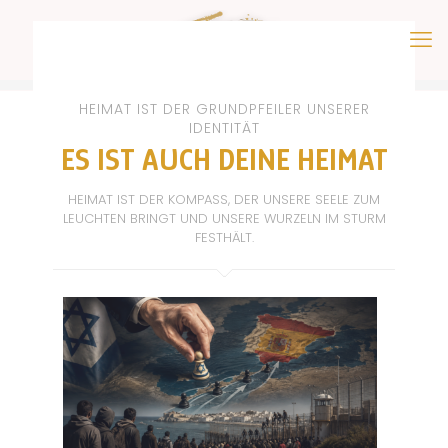
HEIMAT IST DER GRUNDPFEILER UNSERER
IDENTITÄT
ES IST AUCH DEINE HEIMAT
HEIMAT IST DER KOMPASS, DER UNSERE SEELE ZUM
LEUCHTEN BRINGT UND UNSERE WURZELN IM STURM
FESTHÄLT.