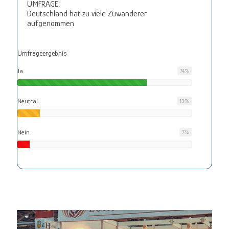
UMFRAGE:
Deutschland hat zu viele Zuwanderer
aufgenommen
Umfrageergebnis
Ja
74
%
Neutral
13
%
Nein
7
%