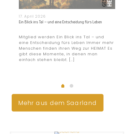
17. April 2026
5. No
Ein Blick ins Tal – und eine Entscheidung fürs Leben
Saarlan
Mitglied werden Ein Blick ins Tal – und
Saarl
s:
eine Entscheidung fürs Leben Immer mehr
Teuer
eld
Menschen finden ihren Weg zur HEIMAT Es
Wenn 
er
gibt diese Momente, in denen man
auf B
einfach stehen bleibt.
[…]
2025 
en und
schli
[…]
Mehr aus dem Saarland