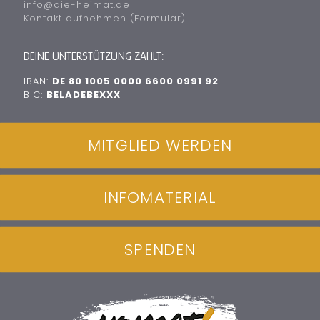
info@die-heimat.de
Kontakt aufnehmen (Formular)
DEINE UNTERSTÜTZUNG ZÄHLT:
IBAN:
DE 80 1005 0000 6600 0991 92
BIC:
BELADEBEXXX
MITGLIED WERDEN
INFOMATERIAL
SPENDEN