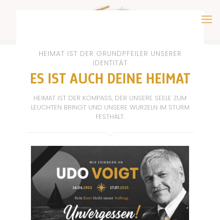
HEIMAT IST DER GRUNDPFEILER UNSERER
IDENTITÄT
ES IST AUCH DEINE HEIMAT
HEIMAT IST DER KOMPASS, DER UNSERE SEELE ZUM
LEUCHTEN BRINGT UND UNSERE WURZELN IM STURM
FESTHÄLT.