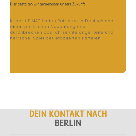
Hier gestalten wir gemeinsam unsere Zukunft
In der HEIMAT finden Patrioten in Deutschland
einen politischen Neuanfang und
durchbrechen das jahrzehntelange 'teile und
herrsche' Spiel der etablierten Parteien.
DEIN KONTAKT NACH
BERLIN