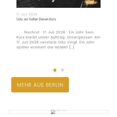
17. Juli 2026
25. J
Sie
Udo, wir halten Deinen Kurs
Quotenpo
wählen 
Nachruf · 17. Juli 2026 · Ein Jahr Sein
–
Kurs bleibt unser Auftrag. Unvergessen. Am
Freie
in ·
17. Juli 2025 verstarb Udo Voigt. Ein Jahr
HEIMA
 nicht
später erinnert die HEIMAT
[…]
Wahlr
rlin
der Q
wirbt
MEHR AUS BERLIN