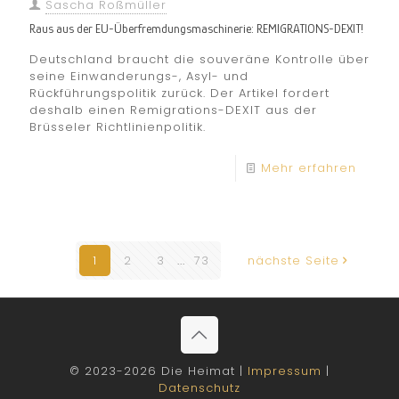
Sascha Roßmüller
Raus aus der EU-Überfremdungsmaschinerie: REMIGRATIONS-DEXIT!
Deutschland braucht die souveräne Kontrolle über
seine Einwanderungs-, Asyl- und
Rückführungspolitik zurück. Der Artikel fordert
deshalb einen Remigrations-DEXIT aus der
Brüsseler Richtlinienpolitik.
Mehr erfahren
1
2
3
...
73
nächste Seite
© 2023-2026 Die Heimat |
Impressum
|
Datenschutz