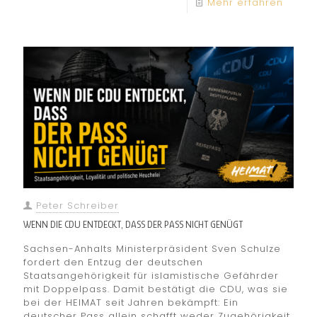
Mehr erfahren
Peter Schreiber
WENN DIE CDU ENTDECKT, DASS DER PASS NICHT GENÜGT
Sachsen-Anhalts Ministerpräsident Sven Schulze
fordert den Entzug der deutschen
Staatsangehörigkeit für islamistische Gefährder
mit Doppelpass. Damit bestätigt die CDU, was sie
bei der HEIMAT seit Jahren bekämpft: Ein
deutscher Pass allein schafft weder Zugehörigkeit