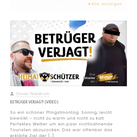
Alle anzeigen
Oliver Niedrich
BETRÜGER VERJAGT! (VIDEO)
So ein schöner Pfingstmontag. Sonnig, leicht
bewölkt – nicht zu warm und nicht zu kalt.
Perfektes Wetter um ein paar nichtsahnende
Touristen abzuzocken. Das war offenbar das
erklärte Ziel der
[…]