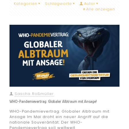
Kategorien
Schlagworte
Autor
Alle anzeigen
Sascha Roßmüller
WHO-Pandemievertrag: Globaler Albtraum mit Ansage!
WHO-Pandemievertrag: Globaler Albtraum mit
Ansage Im Mai droht ein neuer Angriff auf die
nationale Souveränität: Der WHO-
Pandemievertrag soll weltweit