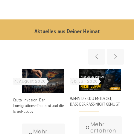
Aktuelles aus Deiner Heimat
4. August 2026
30. Juli 2026
29
WENN DIE CDU ENTDECKT,
von
Heim
Ceuta-Invasion: Der
DASS DER PASS NICHT GENÜGT
selb
Immigrations-Tsunami und die
Israel-Lobby
Mehr
erfahren
Mehr
n