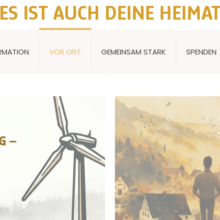
ES IST AUCH DEINE HEIMA
ER KOMPASS, DER UNSERE SEELE ZUM LEUCHT
RMATION
UNSERE WURZELN IM STURM FESTHÄLT.
VOR ORT
GEMEINSAM STARK
SPENDEN