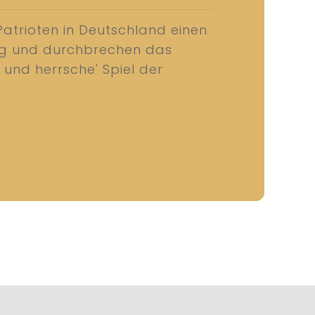
Patrioten in Deutschland einen
ng und durchbrechen das
e und herrsche' Spiel der