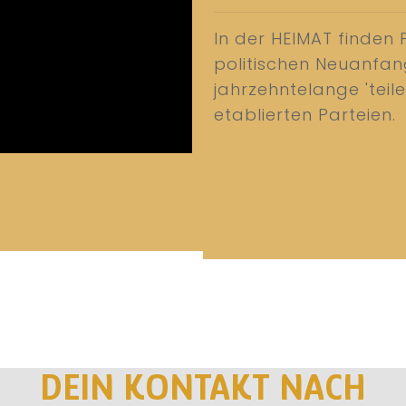
In der HEIMAT finden 
politischen Neuanfa
jahrzehntelange 'teil
etablierten Parteien.
DEIN KONTAKT NACH