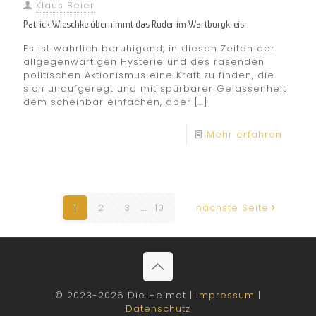
Klaus Beier
Patrick Wieschke übernimmt das Ruder im Wartburgkreis
Es ist wahrlich beruhigend, in diesen Zeiten der
allgegenwärtigen Hysterie und des rasenden
politischen Aktionismus eine Kraft zu finden, die
sich unaufgeregt und mit spürbarer Gelassenheit
dem scheinbar einfachen, aber
[…]
Mehr erfahren
1
2
3
...
10
nächste Seite
© 2023-2026 Die Heimat |
Impressum
|
Datenschutz