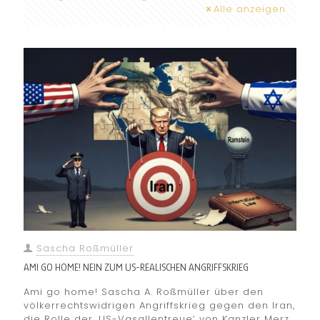
Alle anzeigen
Sascha Roßmüller
AMI GO HOME! NEIN ZUM US-REALISCHEN ANGRIFFSKRIEG
Ami go home! Sascha A. Roßmüller über den
völkerrechtswidrigen Angriffskrieg gegen den Iran,
die Rolle der ‚US-Vasallentreue‘ von Kanzler Merz