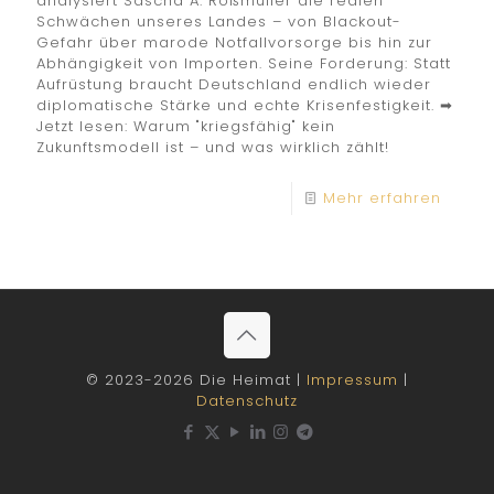
analysiert Sascha A. Roßmüller die realen
Schwächen unseres Landes – von Blackout-
Gefahr über marode Notfallvorsorge bis hin zur
Abhängigkeit von Importen. Seine Forderung: Statt
Aufrüstung braucht Deutschland endlich wieder
diplomatische Stärke und echte Krisenfestigkeit. ➡
Jetzt lesen: Warum "kriegsfähig" kein
Zukunftsmodell ist – und was wirklich zählt!
Mehr erfahren
© 2023-2026 Die Heimat |
Impressum
|
Datenschutz