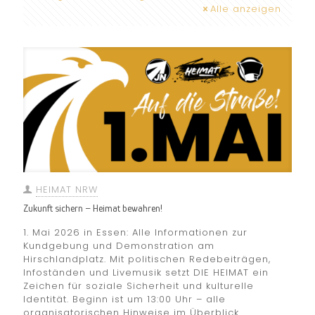
Alle anzeigen
HEIMAT NRW
Zukunft sichern – Heimat bewahren!
1. Mai 2026 in Essen: Alle Informationen zur
Kundgebung und Demonstration am
Hirschlandplatz. Mit politischen Redebeiträgen,
Infoständen und Livemusik setzt DIE HEIMAT ein
Zeichen für soziale Sicherheit und kulturelle
Identität. Beginn ist um 13:00 Uhr – alle
organisatorischen Hinweise im Überblick.