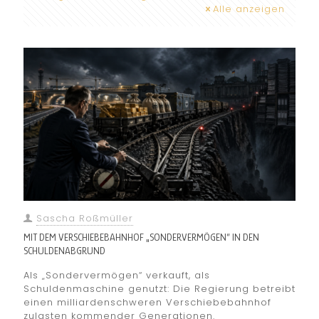
Alle anzeigen
Sascha Roßmüller
MIT DEM VERSCHIEBEBAHNHOF „SONDERVERMÖGEN“ IN DEN
SCHULDENABGRUND
Als „Sondervermögen“ verkauft, als
Schuldenmaschine genutzt: Die Regierung betreibt
einen milliardenschweren Verschiebebahnhof
zulasten kommender Generationen.