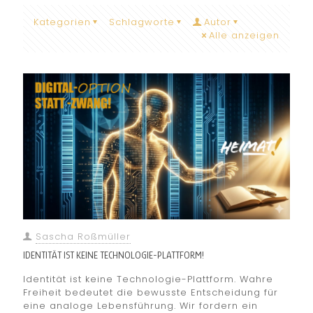
Kategorien
Schlagworte
Autor
Alle anzeigen
Sascha Roßmüller
IDENTITÄT IST KEINE TECHNOLOGIE-PLATTFORM!
Identität ist keine Technologie-Plattform. Wahre
Freiheit bedeutet die bewusste Entscheidung für
eine analoge Lebensführung. Wir fordern ein