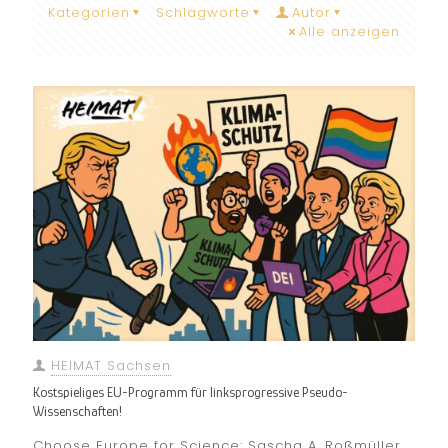
Kategorien
Schlagworte
Autor
Alle anzeigen
HEIMAT Sachsen
Kostspieliges EU-Programm für linksprogressive Pseudo-
Wissenschaften!
Choose Europe for Science: Sascha A. Roßmüller