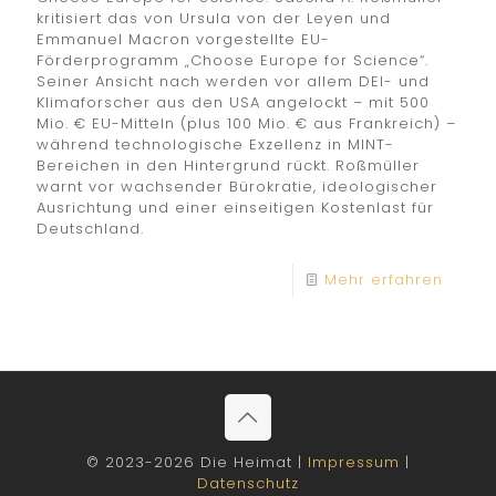
kritisiert das von Ursula von der Leyen und
Emmanuel Macron vorgestellte EU-
Förderprogramm „Choose Europe for Science“.
Seiner Ansicht nach werden vor allem DEI- und
Klimaforscher aus den USA angelockt – mit 500
Mio. € EU-Mitteln (plus 100 Mio. € aus Frankreich) –
während technologische Exzellenz in MINT-
Bereichen in den Hintergrund rückt. Roßmüller
warnt vor wachsender Bürokratie, ideologischer
Ausrichtung und einer einseitigen Kostenlast für
Deutschland.
Mehr erfahren
© 2023-2026 Die Heimat |
Impressum
|
Datenschutz