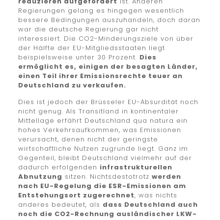
reduzieren aufgefordert
ist. Anderen
Regierungen gelang es hingegen wesentlich
bessere Bedingungen auszuhandeln, doch daran
war die deutsche Regierung gar nicht
interessiert. Die CO2-Minderungsziele von über
der Hälfte der EU-Mitgliedsstaaten liegt
beispielsweise unter 30 Prozent.
Dies
ermöglicht es, einigen der besagten Länder,
einen Teil ihrer Emissionsrechte teuer an
Deutschland zu verkaufen.
Dies ist jedoch der Brüsseler EU-Absurdität noch
nicht genug. Als Transitland in kontinentaler
Mittellage erfährt Deutschland qua natura ein
hohes Verkehrsaufkommen, was Emissionen
verursacht, denen nicht der geringste
wirtschaftliche Nutzen zugrunde liegt. Ganz im
Gegenteil, bleibt Deutschland vielmehr auf der
dadurch erfolgenden
infrastrukturellen
Abnutzung
sitzen. Nichtsdestotrotz
werden
nach EU-Regelung die ESR-Emissionen am
Entstehungsort zugerechnet
, was nichts
anderes bedeutet, als
dass Deutschland auch
noch die CO2-Rechnung ausländischer LKW-