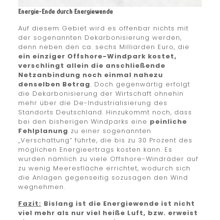
Energie-Ende durch Energiewende
Auf diesem Gebiet wird es offenbar nichts mit
der sogenannten Dekarbonisierung werden,
denn neben den ca. sechs Milliarden Euro, die
ein einziger Offshore-Windpark kostet,
verschlingt allein die anschließende
Netzanbindung noch einmal nahezu
denselben Betrag
. Doch gegenwärtig erfolgt
die Dekarbonisierung der Wirtschaft ohnehin
mehr über die De-Industrialisierung des
Standorts Deutschland. Hinzukommt noch, dass
bei den bisherigen Windparks eine
peinliche
Fehlplanung
zu einer sogenannten
„Verschattung“ führte, die bis zu 30 Prozent des
möglichen Energieertrags kosten kann. Es
wurden nämlich zu viele Offshore-Windräder auf
zu wenig Meeresfläche errichtet, wodurch sich
die Anlagen gegenseitig sozusagen den Wind
wegnehmen.
Fazit:
Bislang ist die Energiewende ist nicht
viel mehr als nur viel heiße Luft, bzw. erweist