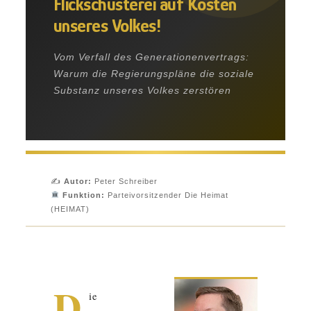
Flickschusterei auf Kosten
unseres Volkes!
Vom Verfall des Generationenvertrags:
Warum die Regierungspläne die soziale
Substanz unseres Volkes zerstören
✍️
Autor:
Peter Schreiber
Funktion:
Parteivorsitzender Die Heimat
(HEIMAT)
D
ie