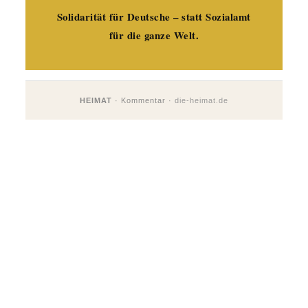
Solidarität für Deutsche – statt Sozialamt
für die ganze Welt.
HEIMAT
· Kommentar ·
die-heimat.de