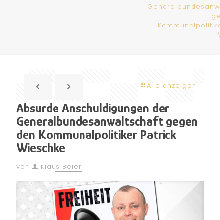
Generalbundesanwa
g
Kommunalpolitike
Alle anzeigen
Absurde Anschuldigungen der
Generalbundesanwaltschaft gegen
den Kommunalpolitiker Patrick
Wieschke
von
Klaus Beier