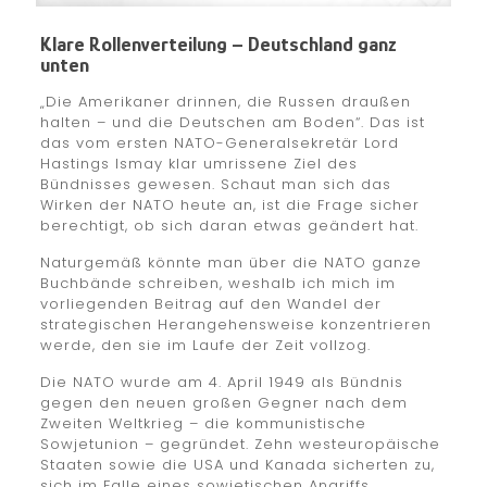
Klare Rollenverteilung – Deutschland ganz
unten
„Die Amerikaner drinnen, die Russen draußen
halten – und die Deutschen am Boden“. Das ist
das vom ersten NATO-Generalsekretär Lord
Hastings Ismay klar umrissene Ziel des
Bündnisses gewesen. Schaut man sich das
Wirken der NATO heute an, ist die Frage sicher
berechtigt, ob sich daran etwas geändert hat.
Naturgemäß könnte man über die NATO ganze
Buchbände schreiben, weshalb ich mich im
vorliegenden Beitrag auf den Wandel der
strategischen Herangehensweise konzentrieren
werde, den sie im Laufe der Zeit vollzog.
Die NATO wurde am 4. April 1949 als Bündnis
gegen den neuen großen Gegner nach dem
Zweiten Weltkrieg – die kommunistische
Sowjetunion – gegründet. Zehn westeuropäische
Staaten sowie die USA und Kanada sicherten zu,
sich im Falle eines sowjetischen Angriffs