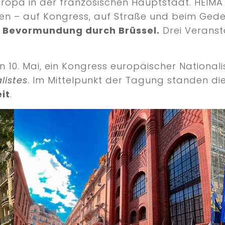
uropa in der französischen Hauptstadt. HEIMA
ten – auf Kongress, auf Straße und beim Ged
r Bevormundung durch Brüssel.
Drei Veransta
10. Mai, ein Kongress europäischer Nationalis
listes
. Im Mittelpunkt der Tagung standen di
it
.