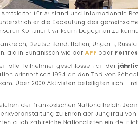
Amtsleiter für Ausland und Internationale Be
 unterstrich er die Bedeutung des gemeinsam
nseren Kontinent wirksam begegnen zu könne
nkreich, Deutschland, Italien, Ungarn, Russl
n, die in Bündnissen wie der
APF
oder
Fortre
n alle Teilnehmer geschlossen an der
jährl
tion erinnert seit 1994 an den Tod von Sébast
m. Über 2000 Aktivisten beteiligten sich – mit
Zeichen der französischen Nationalheldin Jeann
Gedenkveranstaltung zu Ehren der Jungfrau von
ten auch zahlreiche Nationalisten ein deutlic