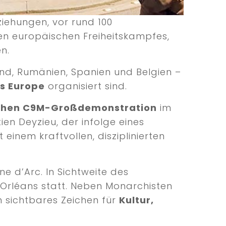
ziehungen, vor rund 100
en europäischen Freiheitskampfes,
n.
and, Rumänien, Spanien und Belgien –
ss Europe
organisiert sind.
ichen C9M-Großdemonstration
im
ien Deyzieu, der infolge eines
 einem kraftvollen, disziplinierten
e d’Arc. In Sichtweite des
 Orléans statt. Neben Monarchisten
h sichtbares Zeichen für
Kultur,