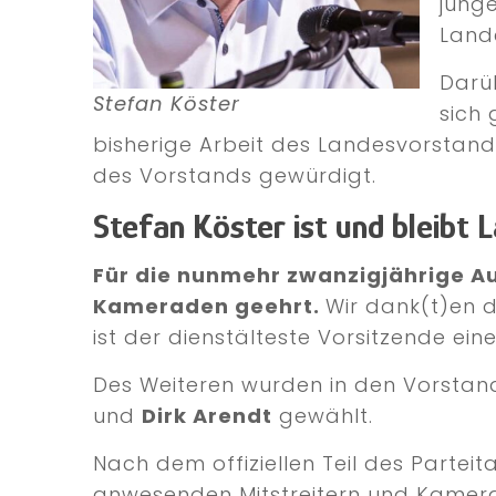
jung
Land
Darü
Stefan Köster
sich 
bisherige Arbeit des Landesvorsta
des Vorstands gewürdigt.
Stefan Köster ist und bleibt 
Für die nunmehr zwanzigjährige 
Kameraden geehrt.
Wir dank(t)en 
ist der dienstälteste Vorsitzende ei
Des Weiteren wurden in den Vorsta
und
Dirk Arendt
gewählt.
Nach dem offiziellen Teil des Parteit
anwesenden Mitstreitern und Kamerad