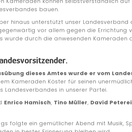
en Kameraden können selbstverständlich auf 
esverbandes bauen.
ber hinaus unterstützt unser Landesverband 
gegenwärtig vor allem gegen die Errichtung v
nds wurde durch die anwesenden Kameraden a
Landesvorsitzender.
Ausübung dieses Amtes wurde er vom Land
dem Kameraden Köster für seinen unermüdliche
nes Landesverbandes in unserer Partei.
nd
Enrico Hamisch
,
Tino Müller
,
David Peterei
ags folgte ein gemütlicher Abend mit Musik, S
en in bester Erinnerung bleiben wird.