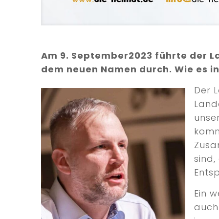
Am 9. September2023 führte der L
dem neuen Namen durch. Wie es in 
Der L
Land
unser
komm
Zusa
sind,
Ents
Ein w
auch 