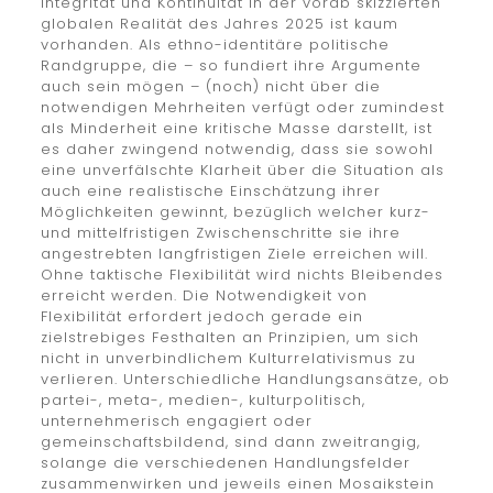
Integrität und Kontinuität in der vorab skizzierten
globalen Realität des Jahres 2025 ist kaum
vorhanden. Als ethno-identitäre politische
Randgruppe, die – so fundiert ihre Argumente
auch sein mögen – (noch) nicht über die
notwendigen Mehrheiten verfügt oder zumindest
als Minderheit eine kritische Masse darstellt, ist
es daher zwingend notwendig, dass sie sowohl
eine unverfälschte Klarheit über die Situation als
auch eine realistische Einschätzung ihrer
Möglichkeiten gewinnt, bezüglich welcher kurz-
und mittelfristigen Zwischenschritte sie ihre
angestrebten langfristigen Ziele erreichen will.
Ohne taktische Flexibilität wird nichts Bleibendes
erreicht werden. Die Notwendigkeit von
Flexibilität erfordert jedoch gerade ein
zielstrebiges Festhalten an Prinzipien, um sich
nicht in unverbindlichem Kulturrelativismus zu
verlieren. Unterschiedliche Handlungsansätze, ob
partei-, meta-, medien-, kulturpolitisch,
unternehmerisch engagiert oder
gemeinschaftsbildend, sind dann zweitrangig,
solange die verschiedenen Handlungsfelder
zusammenwirken und jeweils einen Mosaikstein