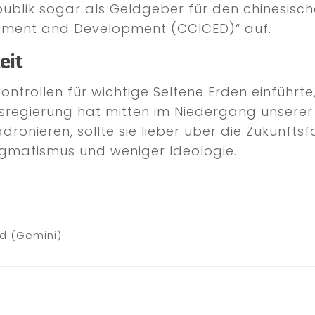
republik sogar als Geldgeber für den chinesisc
onment and Development (CCICED)“ auf.
eit
kontrollen für wichtige Seltene Erden einführt
esregierung hat mitten im Niedergang unserer
dronieren, sollte sie lieber über die Zukunft
gmatismus und weniger Ideologie.
)
ld (Gemini)