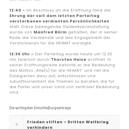
12:40 -
Im Anschluss an die Eröffnung fand die
Ehrung der seit dem letzten Parteitag
verstorbenen verdienten Persönlichkeiten
statt. Diese bewegende Gedenkveranstaltung
wurde von
Manfred Börm
gehalten, der in seiner
Rede die Verdienste und das Engagement der
Verstorbenen für die HEIMAT würdigte.
12:30 Uhr -
Der Parteitag wurde heute um 12.30
Uhr feierlich durch
Thorsten Heise
eröffnet. In
seiner Eröffnungsrede betonte er die Bedeutung
des Mottos „Alle(s) für die HEIMAT“ und rief die
Delegierten dazu auf, entschlossen und
zukunftsorientiert die Themen zu beraten, die für
die Partei und unser Land von zentraler Bedeutung
sind.
Die wichtigsten Entschließungsanträge:
Frieden stiften – Dritten Weltkrieg
verhindern