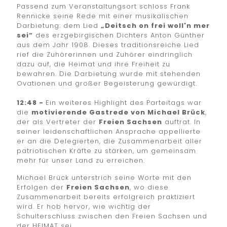
Passend zum Veranstaltungsort schloss Frank
Rennicke seine Rede mit einer musikalischen
Darbietung: dem Lied
„Deitsch on frei woll'n mer
sei“
des erzgebirgischen Dichters Anton Günther
aus dem Jahr 1908. Dieses traditionsreiche Lied
rief die Zuhörerinnen und Zuhörer eindringlich
dazu auf, die Heimat und ihre Freiheit zu
bewahren. Die Darbietung wurde mit stehenden
Ovationen und großer Begeisterung gewürdigt.
12:48 -
Ein weiteres Highlight des Parteitags war
die
motivierende Gastrede von Michael Brück
,
der als Vertreter der
Freien Sachsen
auftrat. In
seiner leidenschaftlichen Ansprache appellierte
er an die Delegierten, die Zusammenarbeit aller
patriotischen Kräfte zu stärken, um gemeinsam
mehr für unser Land zu erreichen.
Michael Brück unterstrich seine Worte mit den
Erfolgen der
Freien Sachsen
, wo diese
Zusammenarbeit bereits erfolgreich praktiziert
wird. Er hob hervor, wie wichtig der
Schulterschluss zwischen den Freien Sachsen und
der HEIMAT sei