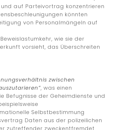
und auf Parteivortrag konzentrieren
fahrensbeschleunigungen könnten
eseitigung von Personalmängeln auf
 Beweislastumkehr, wie sie der
rkunft vorsieht, das Überschreiten
nnungsverhältnis zwischen
auszutarieren”
, was einen
 die Befugnisse der Geheimdienste und
beispielsweise
rmationelle Selbstbestimmung
svertrag Daten aus der polizeilichen
der zutreffender zweckentfremdet