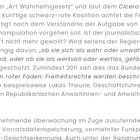
er „Art Wahrheitsgesetz“ und laut dem
Cicero
ünftige schwarz-rote Koalition achtet die Fre
chtigt nach dem Verständnis der Aufgabe von
nipulation vorgehen soll. Ist der journalist
ft nicht mehr gewollt? Wird seitens der Regi
ängig davon,
„ob sie sich als wahr oder unwa
nd, oder ob sie als wertvoll oder wertlos, ge
geschützt. Zumindest 2011 sah dies das Bund
ein roter Faden: Freiheitsrechte werden besch
lte beispielsweise Lukas Theune, Geschäftsführe
n Republikanischen Anwältinnen- und Anwälte
e zunehmende Überwachung im Zuge ausufernd
 Vorratsdatenspeicherung, vermehrter Funkze
I-Gesichtserkennung. Auch unter der Randnu