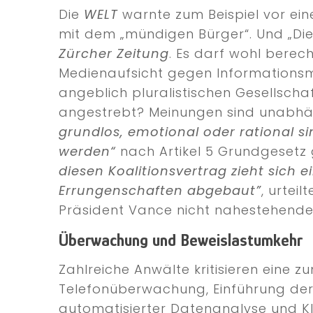
Die
WELT
warnte zum Beispiel vor ein
mit dem „mündigen Bürger“. Und „Die k
Zürcher Zeitung
. Es darf wohl bere
Medienaufsicht gegen Informationsma
angeblich pluralistischen Gesellscha
angestrebt? Meinungen sind unabh
grundlos, emotional oder rational si
werden“
nach Artikel 5 Grundgesetz 
diesen Koalitionsvertrag zieht sich 
Errungenschaften abgebaut”
, urtei
Präsident Vance nicht nahestehende
Überwachung und Beweislastumkehr
Zahlreiche Anwälte kritisieren ein
Telefonüberwachung, Einführung der
automatisierter Datenanalyse und K