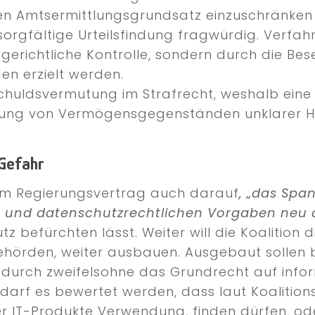
n Amtsermittlungsgrundsatz einzuschränken 
ch-sorgfältige Urteilsfindung fragwürdig. Ver
 gerichtliche Kontrolle, sondern durch die B
n erzielt werden.
schuldsvermutung im Strafrecht, weshalb eine
iehung von Vermögensgegenständen unklarer He
 Gefahr
hrem Regierungsvertrag auch darauf
, „das Spa
en und datenschutzrechtlichen Vorgaben neu 
tz befürchten lässt. Weiter will die Koalition
Behörden, weiter ausbauen. Ausgebaut sollen 
durch zweifelsohne das Grundrecht auf info
 darf es bewertet werden, dass laut Koalition
er IT-Produkte Verwendung, finden dürfen, o