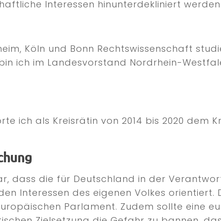
chaftliche Interessen hinunterdekliniert werden
eim, Köln und Bonn Rechtswissenschaft studie
h bin ich im Landesvorstand Nordrhein-Westfa
e ich als Kreisrätin von 2014 bis 2020 dem Kr
chung
bar, dass die für Deutschland in der Verantwo
en Interessen des eigenen Volkes orientiert. 
Europäischen Parlament. Zudem sollte eine e
tischen Zielsetzung die Gefahr zu bannen, da