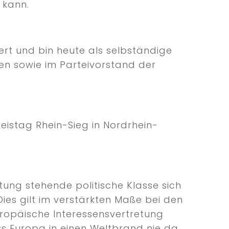
 kann.
rt und bin heute als selbständige
len sowie im Parteivorstand der
eistag Rhein-Sieg in Nordrhein-
rtung stehende politische Klasse sich
Dies gilt im verstärkten Maße bei den
uropäische Interessensvertretung
ss Europa in einen Weltbrand nie da