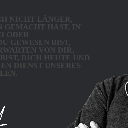
CH NICHT LÄNGER,
 GEMACHT HAST, IN
I ODER
U GEWESEN BIST,
RWARTEN VON DIR,
 BIST, DICH HEUTE UND
DEN DIENST UNSERES
LEN.