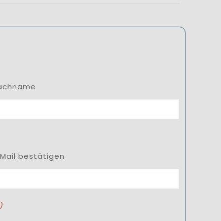
achname
-Mail bestätigen
)