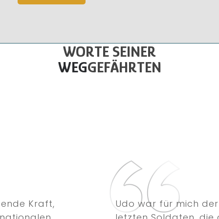
WORTE SEINER
WEG
GEFÄHRTEN
ende Kraft,
Udo war für mich der 
nationalen
letzten Soldaten, di