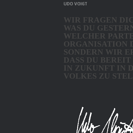
UDO VOIGT
WIR FRAGEN DI
WAS DU GESTERN
WELCHER PARTE
ORGANISATION D
SONDERN WIR E
DASS DU BEREIT
IN ZUKUNFT IN 
VOLKES ZU STEL