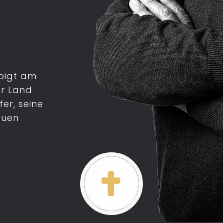
oigt am
ser Land
er, seine
euen