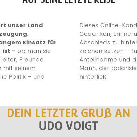
ert unser Land
Dieses Online-Kond
rzeugung,
Gedanken, Erinneru
angem Einsatz für
Abschieds zu hinte
 ist –
ob man sie
Zeichen setzen – f
leiter, Freunde,
Anteilnahme und d
 mit seinem
Mann, der polarisi
ie Politik – und
hinterließ.
DEIN LETZTER GRUß AN
UDO VOIGT