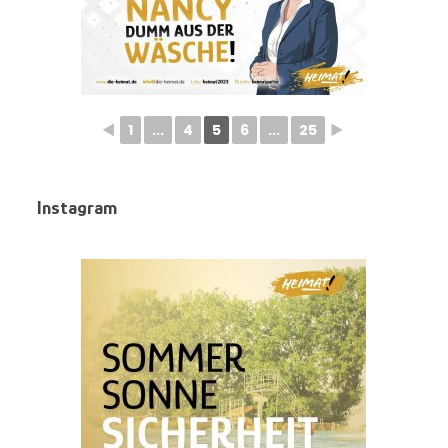
◄
1
...
4
5
6
...
25
►
Instagram