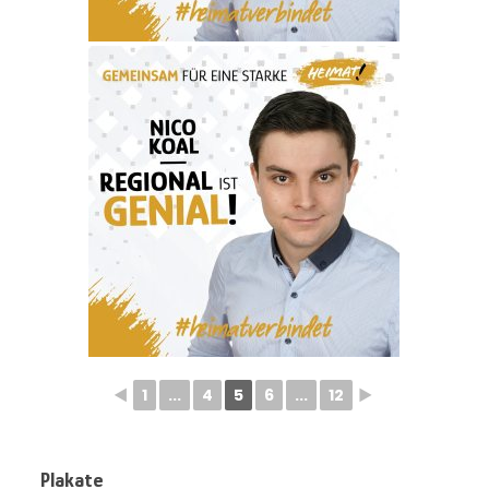
◄
1
...
4
5
6
...
12
►
Plakate