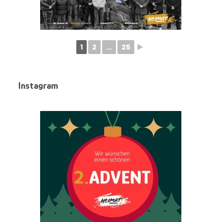
1
2
...
25
►
Instagram