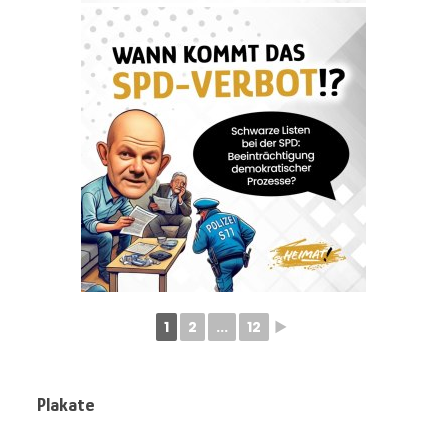
1
2
...
12
►
Plakate