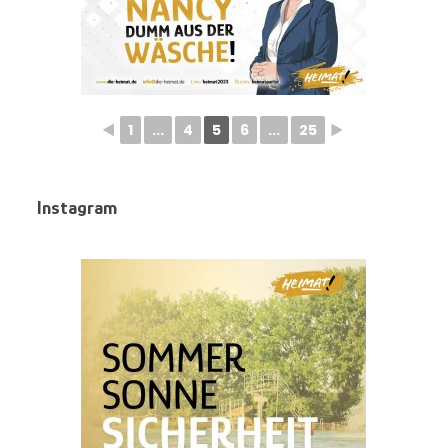
◄
1
...
4
5
6
...
25
►
Instagram