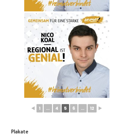
◄
1
...
4
5
6
...
12
►
Plakate