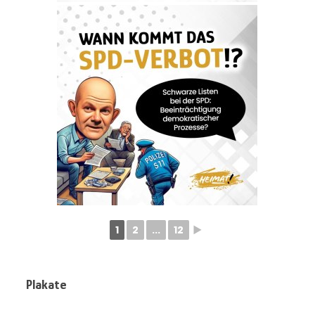
1
2
...
12
►
Plakate