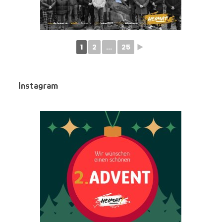
1
2
...
25
►
Instagram