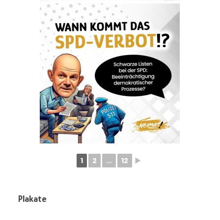
1
2
...
12
►
Plakate