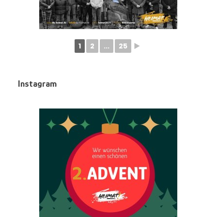
1
2
...
25
►
Instagram