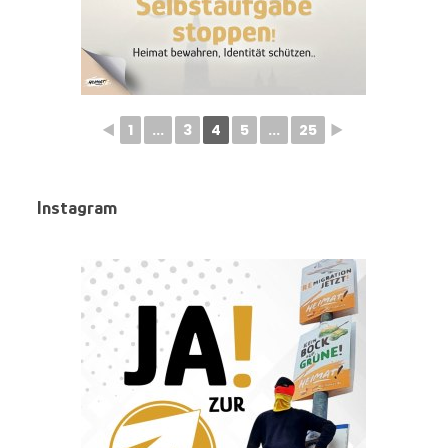
◄
1
...
3
4
5
...
25
►
Instagram