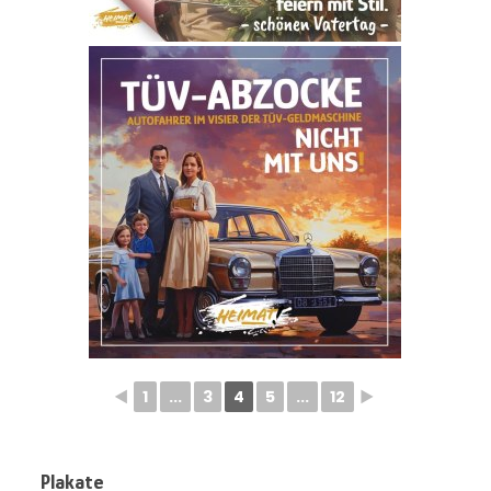
◄
1
...
3
4
5
...
12
►
Plakate