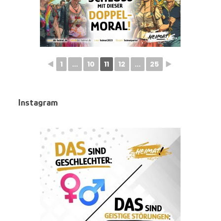
◄
1
...
10
11
12
...
25
►
Instagram