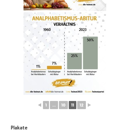
◄
1
...
10
11
12
►
Plakate