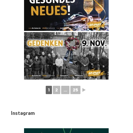
1
2
...
25
►
Instagram