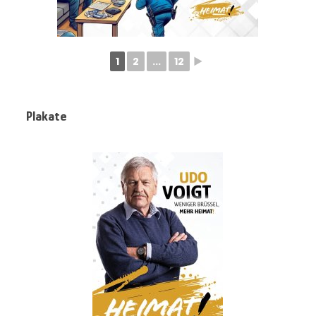
1
2
...
12
►
Plakate