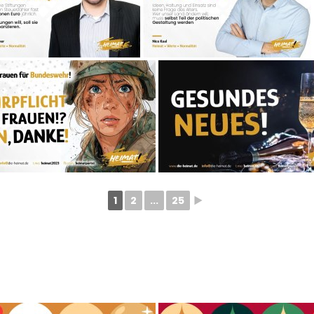
1
2
...
25
►