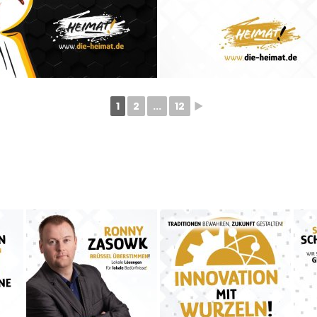
1
2
...
12
►