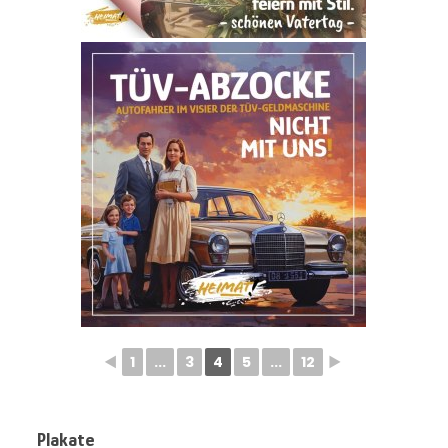
◄
1
...
3
4
5
...
12
►
Plakate