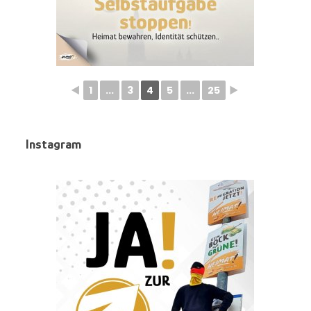
◄
1
...
3
4
5
...
25
►
Instagram