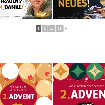
1
2
...
25
►