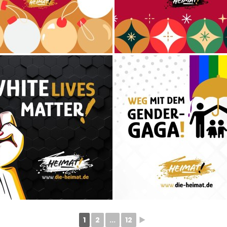
1
2
...
12
►