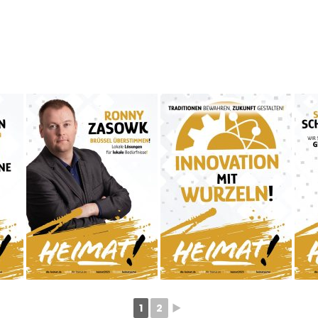
1
2
►