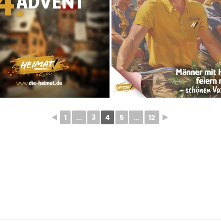
◄
1
...
3
4
5
...
12
►