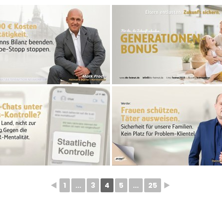
◄
1
...
3
4
5
...
25
►