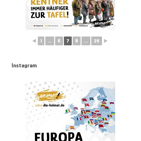
◄
1
...
6
7
8
...
25
►
Instagram