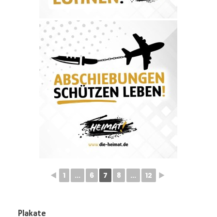
◄
1
...
6
7
8
...
12
►
Plakate