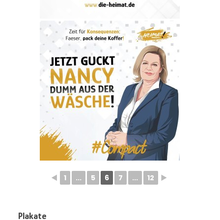
◄
1
...
5
6
7
...
12
►
Plakate