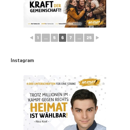
◄
1
...
5
6
7
...
25
►
Instagram