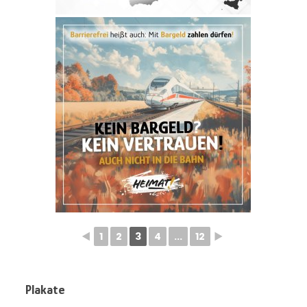
◄
1
2
3
4
...
12
►
Plakate