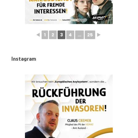
◄
1
2
3
4
...
25
►
Instagram