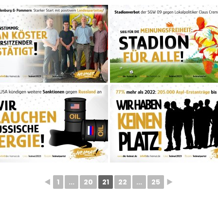
◄
1
...
20
21
22
...
25
►