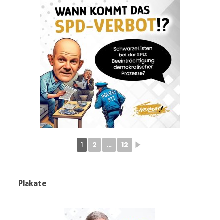
1
2
...
12
►
Plakate