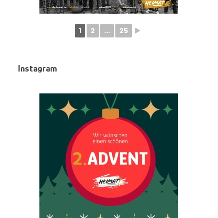
1
2
...
25
►
Instagram