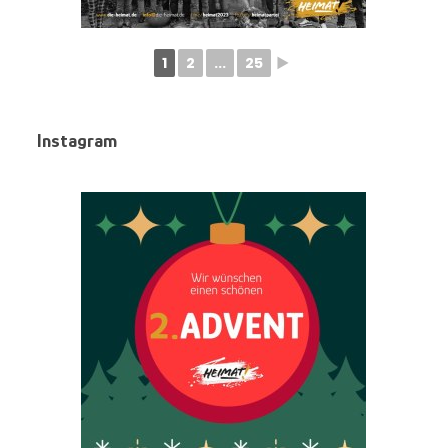
1
2
...
25
►
Instagram