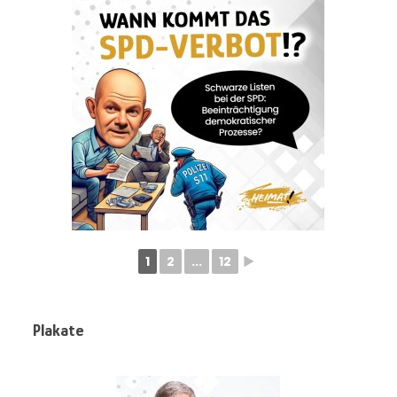
1
2
...
12
►
Plakate