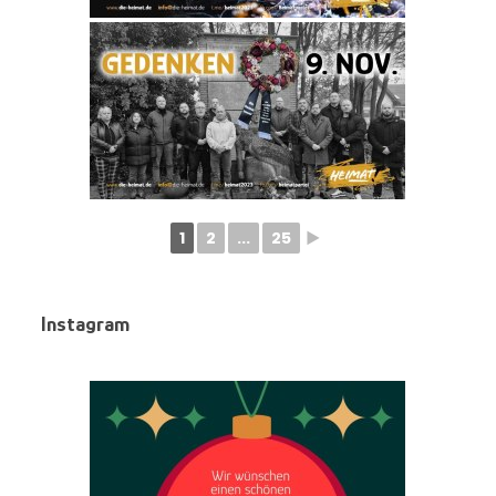
1
2
...
25
►
Instagram