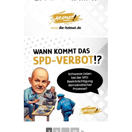
1
2
...
12
►