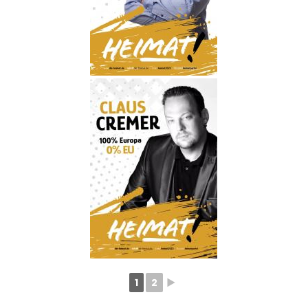
1
2
►