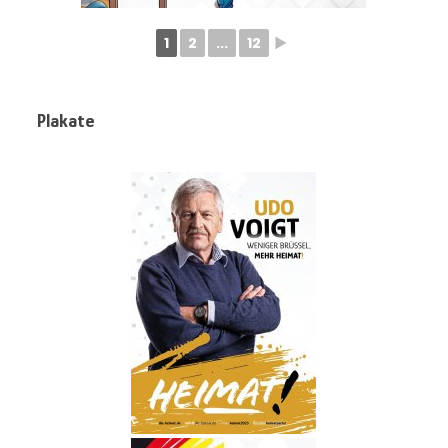
1
2
...
12
►
Plakate