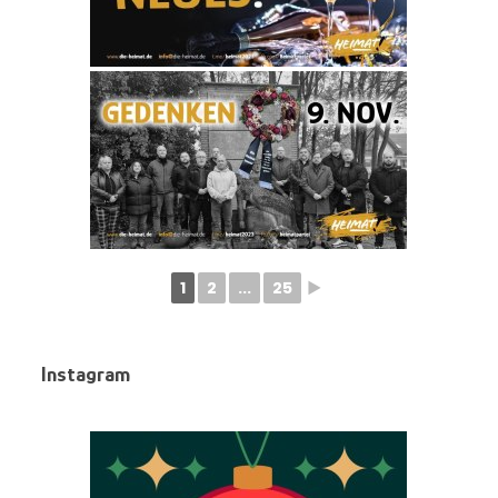
1
2
...
25
►
Instagram